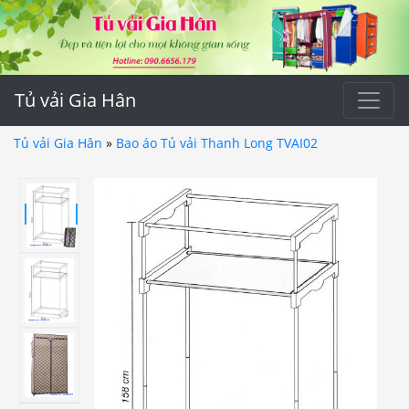
Tủ vải Gia Hân
Tủ vải Gia Hân
»
Bao áo Tủ vải Thanh Long TVAI02