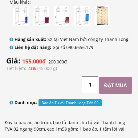
Màu khác:
Hãng sản xuất:
SX tại Việt Nam bởi công ty Thanh Long
Liên hệ đặt hàng:
Gọi số 090.6656.179
Giá:
155,000₫
200,000₫
Tiết kiệm:
23%
(45,000 ₫)
Danh mục:
Bao áo Tủ vải Thanh Long TVAI02
Đây là bao áo, áo trùm, bao tủ dành cho tủ vải Thanh Long
TVAI02 ngang 90cm, cao 1m58 gồm: 1 bao áo, 1 tấm lót vải.