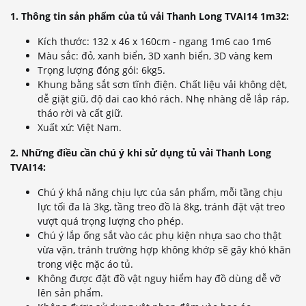
1. Thông tin sản phẩm của tủ vải Thanh Long TVAI14 1m32:
Kích thước: 132 x 46 x 160cm - ngang 1m6 cao 1m6
Màu sắc: đỏ, xanh biển, 3D xanh biển, 3D vàng kem
Trọng lượng đóng gói: 6kg5.
Khung bằng sắt sơn tĩnh điện. Chất liệu vải không dệt,
dễ giặt giũ, độ dai cao khó rách. Nhẹ nhàng dễ lắp ráp,
tháo rời và cất giữ.
Xuất xứ: Việt Nam.
2. Những điều cần chú ý khi sử dụng tủ vải Thanh Long
TVAI14:
Chú ý khả năng chịu lực của sản phẩm, mỗi tầng chịu
lực tối đa là 3kg, tầng treo đồ là 8kg, tránh đặt vật treo
vượt quá trọng lượng cho phép.
Chú ý lắp ống sắt vào các phụ kiện nhựa sao cho thật
vừa vặn, tránh trường hợp không khớp sẽ gây khó khăn
trong việc mặc áo tủ.
Không được đặt đồ vật nguy hiểm hay đồ dùng dễ vỡ
lên sản phẩm.