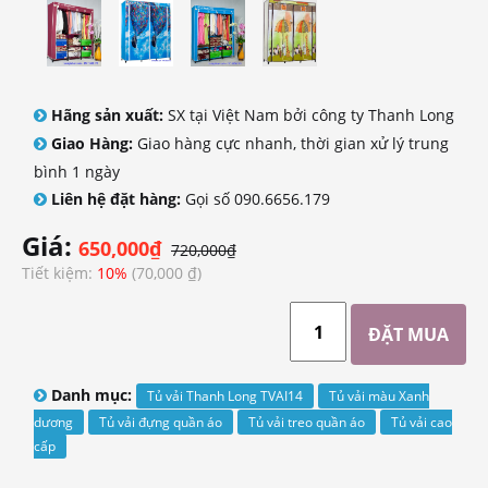
Hãng sản xuất:
SX tại Việt Nam bởi công ty Thanh Long
Giao Hàng:
Giao hàng cực nhanh, thời gian xử lý trung
bình 1 ngày
Liên hệ đặt hàng:
Gọi số 090.6656.179
Giá:
650,000₫
720,000₫
Tiết kiệm:
10%
(70,000 ₫)
Danh mục:
Tủ vải Thanh Long TVAI14
Tủ vải màu Xanh
dương
Tủ vải đựng quần áo
Tủ vải treo quần áo
Tủ vải cao
cấp