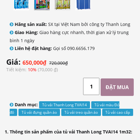
Hãng sản xuất:
SX tại Việt Nam bởi công ty Thanh Long
Giao Hàng:
Giao hàng cực nhanh, thời gian xử lý trung
bình 1 ngày
Liên hệ đặt hàng:
Gọi số 090.6656.179
Giá:
650,000₫
720,000₫
Tiết kiệm:
10%
(70,000 ₫)
Danh mục:
Tủ vải Thanh Long TVAI14
Tủ vải màu Đỏ
đô
Tủ vải đựng quần áo
Tủ vải treo quần áo
Tủ vải cao cấp
1. Thông tin sản phẩm của tủ vải Thanh Long TVAI14 1m32: