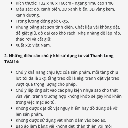
Kích thước: 132 x 46 x 160cm - ngang 1m6 cao 1m6
Màu sắc: đỏ, xanh biển, 3D xanh biển, 3D vàng kem,
xanh dương.
Trọng lượng đóng gói: 6kg5.
Khung bằng sắt sơn tĩnh điện. Chất liệu vải không dệt,
dễ giặt giũ, độ dai cao khó rách. Nhẹ nhàng dễ lắp ráp,
tháo rời và cất giữ.
Xuất xứ: Việt Nam.
2. Những điều cần chú ý khi sử dụng tủ vải Thanh Long
TVAI14:
Chú ý khả năng chịu lực của sản phẩm, mỗi tầng chịu
lực tối đa là 3kg, tầng treo đồ là 8kg, tránh đặt vật treo
vượt quá trọng lượng cho phép.
Chú ý lắp ống sắt vào các phụ kiện nhựa sao cho thật
vừa vặn, tránh trường hợp không khớp sẽ gây khó khăn
trong việc mặc áo tủ.
Không được đặt đồ vật nguy hiểm hay đồ dùng dễ vỡ
lên sản phẩm.
Không được sử dụng vật nhọn đâm vào bao áo.
Bao áo làm bằng vải không dệt, thân thiện với môi