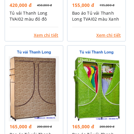
420,000 đ
155,000 đ
450,000 đ
195,000 đ
Tủ vải Thanh Long
Bao áo Tủ vải Thanh
TVAI02 màu đỏ đô
Long TVAI02 màu Xanh
dương
Xem chi tiết
Xem chi tiết
165,000 đ
165,000 đ
200,000 đ
200,000 đ