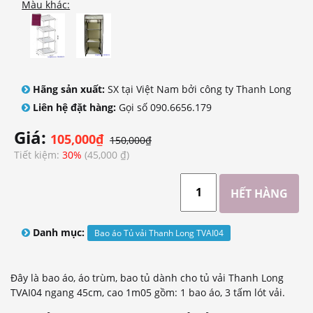
Màu khác:
Hãng sản xuất:
SX tại Việt Nam bởi công ty Thanh Long
Liên hệ đặt hàng:
Gọi số 090.6656.179
Giá:
105,000₫
150,000₫
Tiết kiệm:
30%
(45,000 ₫)
Danh mục:
Bao áo Tủ vải Thanh Long TVAI04
Đây là bao áo, áo trùm, bao tủ dành cho tủ vải Thanh Long
TVAI04 ngang 45cm, cao 1m05 gồm: 1 bao áo, 3 tấm lót vải.