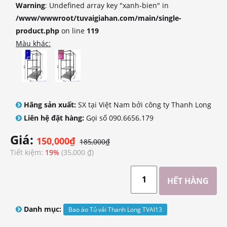
Warning
: Undefined array key "xanh-bien" in
/www/wwwroot/tuvaigiahan.com/main/single-
product.php
on line
119
Màu khác:
Hãng sản xuất:
SX tại Việt Nam bởi công ty Thanh Long
Liên hệ đặt hàng:
Gọi số 090.6656.179
Giá:
150,000₫
185,000₫
Tiết kiệm:
19%
(35,000 ₫)
Danh mục:
Bao áo Tủ vải Thanh Long TVAI13