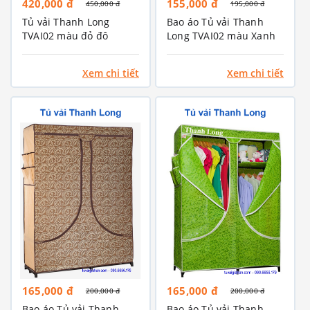
420,000 đ
155,000 đ
450,000 đ
195,000 đ
Tủ vải Thanh Long
Bao áo Tủ vải Thanh
TVAI02 màu đỏ đô
Long TVAI02 màu Xanh
dương
Xem chi tiết
Xem chi tiết
165,000 đ
165,000 đ
200,000 đ
200,000 đ
Bao áo Tủ vải Thanh
Bao áo Tủ vải Thanh