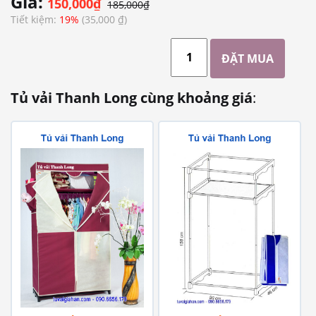
Giá:
150,000₫
185,000₫
Tiết kiệm:
19%
(35,000 ₫)
Tủ vải Thanh Long cùng khoảng giá
: