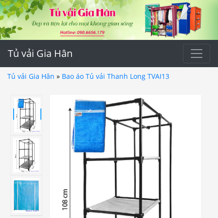
Tủ vải Gia Hân
Tủ vải Gia Hân
»
Bao áo Tủ vải Thanh Long TVAI13