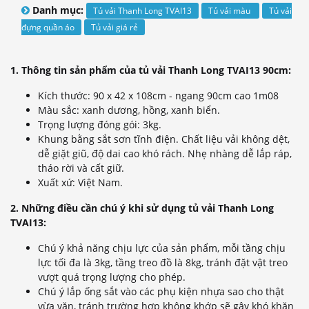
Danh mục:
Tủ vải Thanh Long TVAI13
Tủ vải màu
Tủ vải
đựng quần áo
Tủ vải giá rẻ
1. Thông tin sản phẩm của tủ vải Thanh Long TVAI13 90cm:
Kích thước: 90 x 42 x 108cm - ngang 90cm cao 1m08
Màu sắc: xanh dương, hồng, xanh biển.
Trọng lượng đóng gói: 3kg.
Khung bằng sắt sơn tĩnh điện. Chất liệu vải không dệt,
dễ giặt giũ, độ dai cao khó rách. Nhẹ nhàng dễ lắp ráp,
tháo rời và cất giữ.
Xuất xứ: Việt Nam.
2. Những điều cần chú ý khi sử dụng tủ vải Thanh Long
TVAI13:
Chú ý khả năng chịu lực của sản phẩm, mỗi tầng chịu
lực tối đa là 3kg, tầng treo đồ là 8kg, tránh đặt vật treo
vượt quá trọng lượng cho phép.
Chú ý lắp ống sắt vào các phụ kiện nhựa sao cho thật
vừa vặn, tránh trường hợp không khớp sẽ gây khó khăn