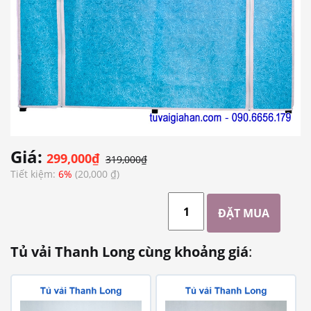
Giá:
299,000₫
319,000₫
Tiết kiệm:
6%
(20,000 ₫)
Tủ vải Thanh Long cùng khoảng giá
: