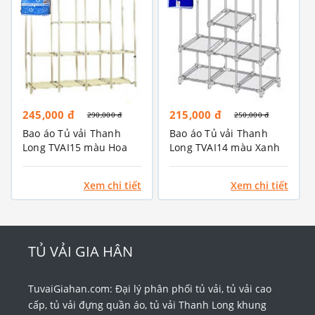
245,000 đ
215,000 đ
290,000 đ
250,000 đ
Bao áo Tủ vải Thanh
Bao áo Tủ vải Thanh
Long TVAI15 màu Hoa
Long TVAI14 màu Xanh
văn xanh biển
dương
Xem chi tiết
Xem chi tiết
TỦ VẢI GIA HÂN
TuvaiGiahan.com: Đại lý phân phối tủ vải, tủ vải cao
cấp, tủ vải đựng quần áo, tủ vải Thanh Long khung